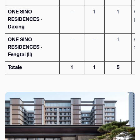
ONE SINO
—
1
1
Gi
RESIDENCES ·
pa
Daxing
ONE SINO
—
—
1
Ga
RESIDENCES ·
so
Fengtai (II)
Totale
1
1
5