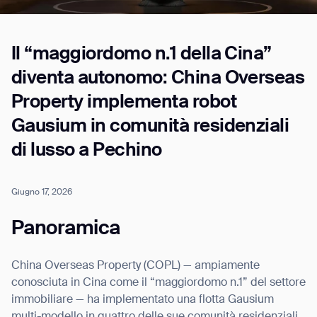
Il “maggiordomo n.1 della Cina”
Job title*
diventa autonomo: China Overseas
Property implementa robot
Phone Number*
Gausium in comunità residenziali
di lusso a Pechino
How did you hear about us?*
Country/Region*
Province/State*
City
Giugno 17, 2026
Panoramica
Inquiry Type*
Comments
China Overseas Property (COPL) — ampiamente
conosciuta in Cina come il “maggiordomo n.1” del settore
immobiliare — ha implementato una flotta Gausium