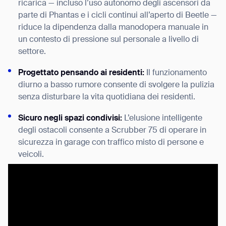
ricarica — incluso l’uso autonomo degli ascensori da
parte di Phantas e i cicli continui all’aperto di Beetle —
riduce la dipendenza dalla manodopera manuale in
un contesto di pressione sul personale a livello di
settore.
Progettato pensando ai residenti:
Il funzionamento
diurno a basso rumore consente di svolgere la pulizia
senza disturbare la vita quotidiana dei residenti.
Sicuro negli spazi condivisi:
L’elusione intelligente
degli ostacoli consente a Scrubber 75 di operare in
sicurezza in garage con traffico misto di persone e
veicoli.