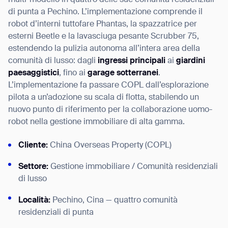
multi-modello in quattro delle sue comunità residenziali
di punta a Pechino. L’implementazione comprende il
robot d’interni tuttofare Phantas, la spazzatrice per
esterni Beetle e la lavasciuga pesante Scrubber 75,
estendendo la pulizia autonoma all’intera area della
I agree to receive the latest news from Gausium. I am aware that I
comunità di lusso: dagli
ingressi principali
ai
giardini
can unsubscribe at any time.
SUBMIT
paesaggistici
, fino ai
garage sotterranei
.
SUBMIT
L’implementazione fa passare COPL dall’esplorazione
pilota a un’adozione su scala di flotta, stabilendo un
By clicking “Submit”, I authorize Gausium to contact me.
Privacy Policy.
nuovo punto di riferimento per la collaborazione uomo-
robot nella gestione immobiliare di alta gamma.
Cliente:
China Overseas Property (COPL)
Settore:
Gestione immobiliare / Comunità residenziali
di lusso
Località:
Pechino, Cina — quattro comunità
residenziali di punta