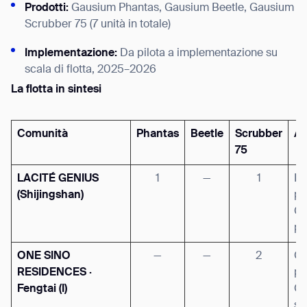
Prodotti:
Gausium Phantas, Gausium Beetle, Gausium
Scrubber 75 (7 unità in totale)
Implementazione:
Da pilota a implementazione su
scala di flotta, 2025–2026
La flotta in sintesi
Comunità
Phantas
Beetle
Scrubber
Ar
75
LACITÉ GENIUS
1
—
1
In
(Shijingshan)
pr
Gi
pa
ONE SINO
—
—
2
Gi
RESIDENCES ·
pa
Fengtai (I)
Ga
so