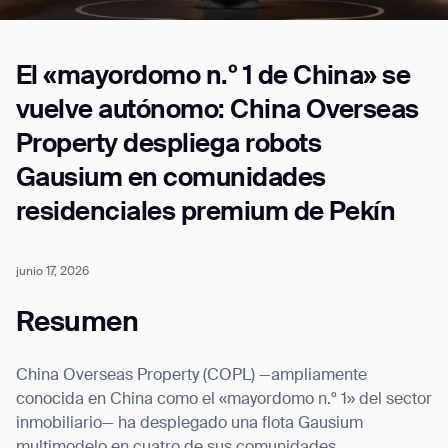
El «mayordomo n.º 1 de China» se
Job title*
vuelve autónomo: China Overseas
Property despliega robots
Phone Number*
Gausium en comunidades
residenciales premium de Pekín
How did you hear about us?*
Country/Region*
Province/State*
City
junio 17, 2026
Resumen
Inquiry Type*
Comments
China Overseas Property (COPL) —ampliamente
conocida en China como el «mayordomo n.º 1» del sector
inmobiliario— ha desplegado una flota Gausium