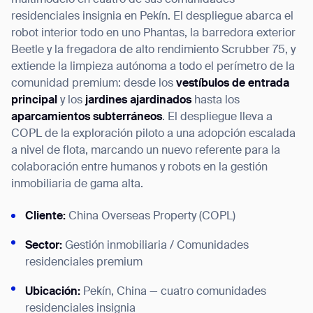
multimodelo en cuatro de sus comunidades
residenciales insignia en Pekín. El despliegue abarca el
robot interior todo en uno Phantas, la barredora exterior
Beetle y la fregadora de alto rendimiento Scrubber 75, y
extiende la limpieza autónoma a todo el perímetro de la
I agree to receive the latest news from Gausium. I am aware that I
comunidad premium: desde los
vestíbulos de entrada
can unsubscribe at any time.
SUBMIT
principal
y los
jardines ajardinados
hasta los
SUBMIT
aparcamientos subterráneos
. El despliegue lleva a
COPL de la exploración piloto a una adopción escalada
By clicking “Submit”, I authorize Gausium to contact me.
Privacy Policy.
a nivel de flota, marcando un nuevo referente para la
colaboración entre humanos y robots en la gestión
inmobiliaria de gama alta.
Cliente:
China Overseas Property (COPL)
Sector:
Gestión inmobiliaria / Comunidades
residenciales premium
Ubicación:
Pekín, China — cuatro comunidades
residenciales insignia