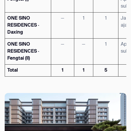
subt
ONE SINO
—
1
1
Jard
RESIDENCES ·
ajar
Daxing
ONE SINO
—
—
1
Apar
RESIDENCES ·
subt
Fengtai (II)
Total
1
1
5