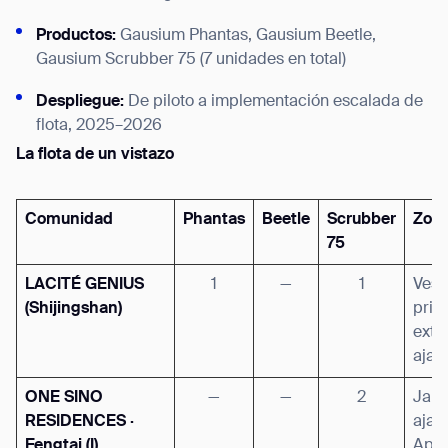
Productos:
Gausium Phantas, Gausium Beetle,
Gausium Scrubber 75 (7 unidades en total)
Despliegue:
De piloto a implementación escalada de
flota, 2025–2026
La flota de un vistazo
Comunidad
Phantas
Beetle
Scrubber
Zona
75
LACITÉ GENIUS
1
—
1
Vest
(Shijingshan)
prin
exte
ajar
ONE SINO
—
—
2
Jard
RESIDENCES ·
ajar
Fengtai (I)
Apar