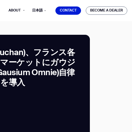
CONTACT
BECOME A DEALER
ABOUT
日本語
CONTACT
BECOME A DEALER
uchan)、フランス各
ーマーケットにガウジ
mber*
usium Omnie)自律
ve with Gausium.
トを導入
TS
TS