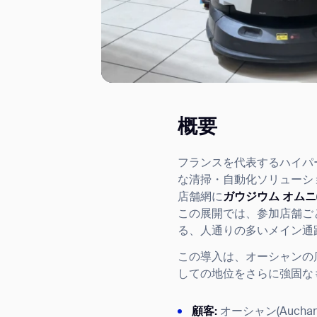
概要
I agree to receive the latest 
フランスを代表するハイパー
な清掃・自動化ソリューシ
店舗網に
ガウジウム オムニ(Ga
この展開では、参加店舗ご
る、人通りの多いメイン通
この導入は、オーシャンの
しての地位をさらに強固な
顧客:
オーシャン(Auchan