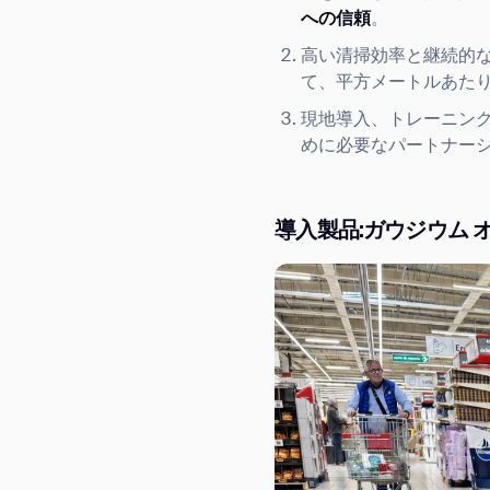
への信頼
。
高い清掃効率と継続的
て、平方メートルあた
現地導入、トレーニン
めに必要なパートナー
導入製品:ガウジウム 