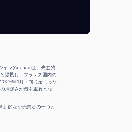
SUBMIT
SUBMIT
(Auchan)は、先進的
E
と提携し、フランス国内の
026年4月下旬に始まった
床の清潔さが最も重要とな
革新的な小売業者の一つと