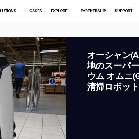
LUTIONS
CASES
EXPLORE
PARTNERSHIP
SUPPORT
rm below, and we’ll get in touch shortly.
Last name*
Company*
オーシャン(A
地のスーパ
Step 1/2
Job title*
Phone Nu
ウム オムニ(Ga
he type of business you’d like to ha
清掃ロボッ
Country/Region*
ECOME A DISTRIBUTOR
PURCHASE PRODUC
City
ECOME A DISTRIBUTOR
PURCHASE PRODUC
NEXT STEP
NEXT STEP