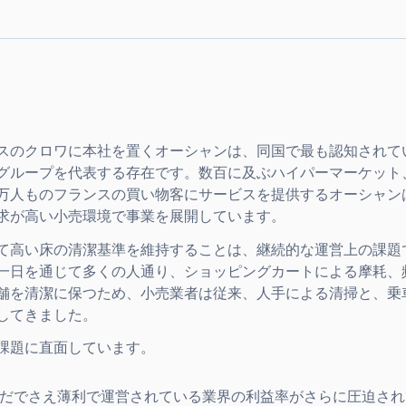
ランスのクロワに本社を置くオーシャンは、同国で最も認知され
グループを代表する存在です。数百に及ぶハイパーマーケット
万人ものフランスの買い物客にサービスを提供するオーシャン
求が高い小売環境で事業を展開しています。
て高い床の清潔基準を維持することは、継続的な運営上の課題
一日を通じて多くの人通り、ショッピングカートによる摩耗、
舗を清潔に保つため、小売業者は従来、人手による清掃と、乗
してきました。
課題に直面しています。
ank you for filling out the f
だでさえ薄利で運営されている業界の利益率がさらに圧迫され