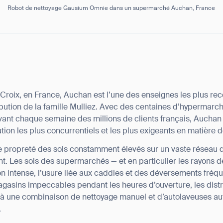
Robot de nettoyage Gausium Omnie dans un supermarché Auchan, France
Croix, en France, Auchan est l’une des enseignes les plus re
ibution de la famille Mulliez. Avec des centaines d’hypermar
ant chaque semaine des millions de clients français, Auchan
ion les plus concurrentiels et les plus exigeants en matière 
e propreté des sols constamment élevés sur un vaste réseau
t. Les sols des supermarchés — et en particulier les rayons de
n intense, l’usure liée aux caddies et des déversements fréque
agasins impeccables pendant les heures d’ouverture, les distr
s à une combinaison de nettoyage manuel et d’autolaveuses a
ank you for filling out the f
.