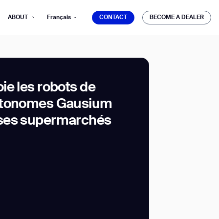
CONTACT
BECOME A DEALER
ABOUT
Français
CONTACT
BECOME A DEALER
ie les robots de
utonomes Gausium
mber*
ses supermarchés
ve with Gausium.
TS
TS