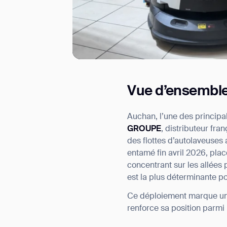
Vue d’ensembl
I agree to receive the latest 
Auchan, l’une des princip
GROUPE
, distributeur fr
des flottes d’autolaveuse
entamé fin avril 2026, pl
concentrant sur les allées 
est la plus déterminante po
Ce déploiement marque une
renforce sa position parmi