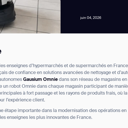
juin 04, 2026
e
news from Gausium. I am aware that I can unsubscribe at any time.
ales enseignes d’hypermarchés et de supermarchés en France,
ançais de confiance en solutions avancées de nettoyage et d’au
By clicking “Submit”, I authorize Gausium to contact me.
Privacy Policy.
s autonomes
Gausium Omnie
dans son réseau de magasins en 
ace un robot Omnie dans chaque magasin participant de manièr
principales à fort passage et les rayons de produits frais, où l
ur l’expérience client.
 étape importante dans la modernisation des opérations en
 les enseignes les plus innovantes de France.