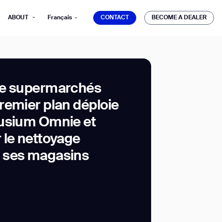
CONTACT
BECOME A DEALER
ABOUT
Français
CONTACT
BECOME A DEALER
de supermarchés
remier plan déploie
mber*
usium Omnie et
ve with Gausium.
 le nettoyage
 ses magasins
TS
TS