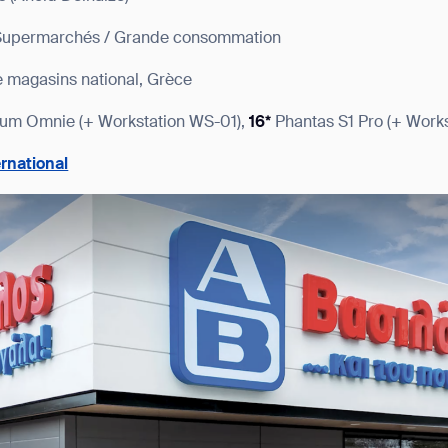
/ Supermarchés / Grande consommation
 magasins national, Grèce
ium Omnie (+ Workstation WS-01),
16*
Phantas S1 Pro (+ Work
rnational