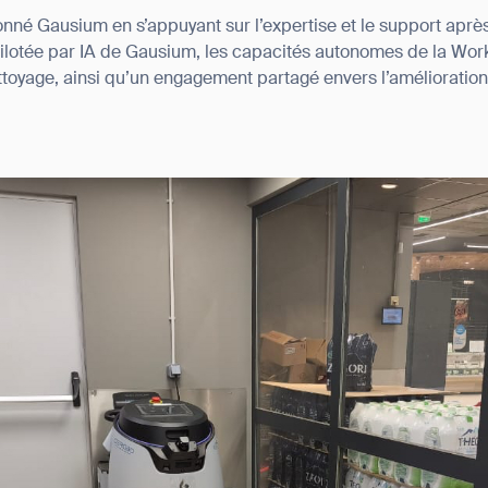
onné Gausium en s’appuyant sur l’expertise et le support aprè
BACK
ilotée par IA de Gausium, les capacités autonomes de la Wor
toyage, ainsi qu’un engagement partagé envers l’amélioration