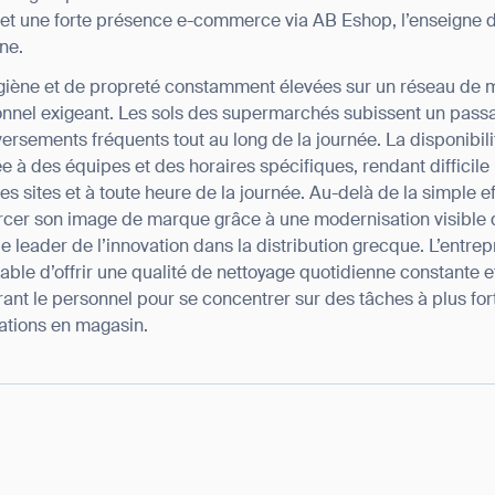
 et une forte présence e-commerce via AB Eshop, l’enseigne d
ne.
giène et de propreté constamment élevées sur un réseau de 
onnel exigeant. Les sols des supermarchés subissent un passa
versements fréquents tout au long de la journée. La disponibi
ée à des équipes et des horaires spécifiques, rendant difficile 
s sites et à toute heure de la journée. Au-delà de la simple e
orcer son image de marque grâce à une modernisation visible
e leader de l’innovation dans la distribution grecque. L’entre
ble d’offrir une qualité de nettoyage quotidienne constante et
érant le personnel pour se concentrer sur des tâches à plus for
érations en magasin.
ank you for filling out the f