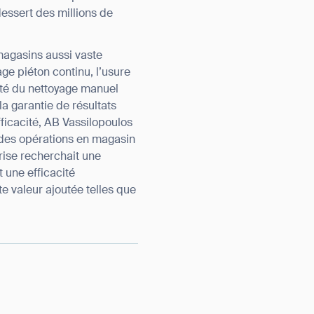
essert des millions de
magasins aussi vaste
ge piéton continu, l’usure
lité du nettoyage manuel
la garantie de résultats
fficacité, AB Vassilopoulos
 des opérations en magasin
prise recherchait une
 une efficacité
te valeur ajoutée telles que
orm