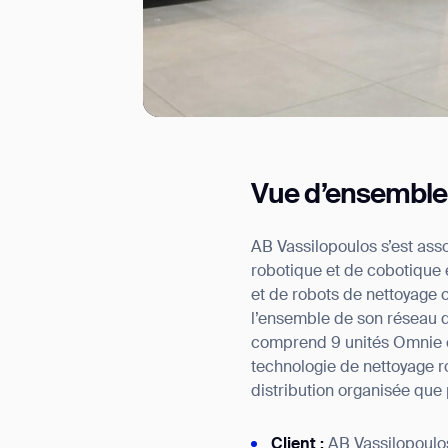
I agree to receive the latest 
Vue d’ensemble
AB Vassilopoulos s’est ass
robotique et de cobotique
et de robots de nettoyage
l’ensemble de son réseau d
comprend 9 unités Omnie e
technologie de nettoyage 
distribution organisée que 
Client :
AB Vassilopoulo