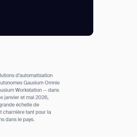
SUBMIT
SUBMIT
lutions d’automatisation
es autonomes Gausium Omnie
ausium Workstation — dans
e janvier et mai 2026,
grande échelle de
 charnière tant pour la
ns dans le pays.