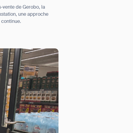
s-vente de Gerobo, la
kstation, une approche
 continue.