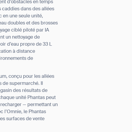
ent d’obstacles en temps
es caddies dans des allées
c en une seule unité,
eau doubles et des brosses
age ciblé piloté par IA
ant un nettoyage de
voir d’eau propre de 33 L
cation à distance
vironnements de
um, conçu pour les allées
s de supermarché. Il
gasin des résultats de
chaque unité Phantas peut
e recharger — permettant un
ec l’Omnie, le Phantas
es surfaces de vente