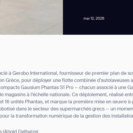
mai 12, 2026
news from Gausium. I am aware that I can unsubscribe at any time.
ocié à Gerobo International, fournisseur de premier plan de so
By clicking “Submit”, I authorize Gausium to contact me.
Privacy Policy.
 en Grèce, pour déployer une flotte combinée d’autolaveus
 compacts Gausium Phantas S1 Pro — chacun associé à une G
e magasins à l’échelle nationale. Ce déploiement, réalisé entr
t 16 unités Phantas, et marque la première mise en œuvre à 
robotisé dans le secteur des supermarchés grecs — un moment
pour la transformation numérique de la gestion des installatio
s (Ahold Delhaize)