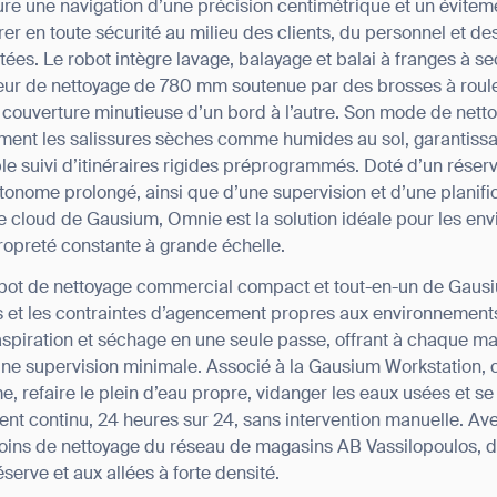
e une navigation d’une précision centimétrique et un évitem
rer en toute sécurité au milieu des clients, du personnel et d
es. Le robot intègre lavage, balayage et balai à franges à se
geur de nettoyage de 780 mm soutenue par des brosses à roul
 couverture minutieuse d’un bord à l’autre. Son mode de nettoy
igemment les salissures sèches comme humides au sol, garantiss
le suivi d’itinéraires rigides préprogrammés. Doté d’un réser
onome prolongé, ainsi que d’une supervision et d’une planifi
e cloud de Gausium, Omnie est la solution idéale pour les en
propreté constante à grande échelle.
obot de nettoyage commercial compact et tout-en-un de Gausi
rés et les contraintes d’agencement propres aux environnement
aspiration et séchage en une seule passe, offrant à chaque ma
une supervision minimale. Associé à la Gausium Workstation, 
e, refaire le plein d’eau propre, vidanger les eaux usées et s
nt continu, 24 heures sur 24, sans intervention manuelle. Av
oins de nettoyage du réseau de magasins AB Vassilopoulos, d
serve et aux allées à forte densité.