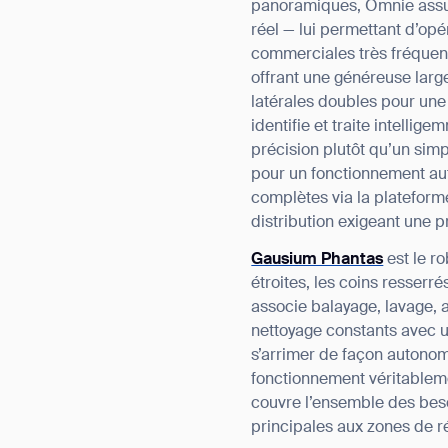
panoramiques, Omnie assur
réel — lui permettant d’opé
commerciales très fréquenté
offrant une généreuse lar
latérales doubles pour une
identifie et traite intell
précision plutôt qu’un simp
pour un fonctionnement aut
complètes via la plateform
distribution exigeant une 
Gausium Phantas
est le r
étroites, les coins resser
associe balayage, lavage, 
nettoyage constants avec 
s’arrimer de façon autonom
fonctionnement véritableme
couvre l’ensemble des bes
principales aux zones de ré