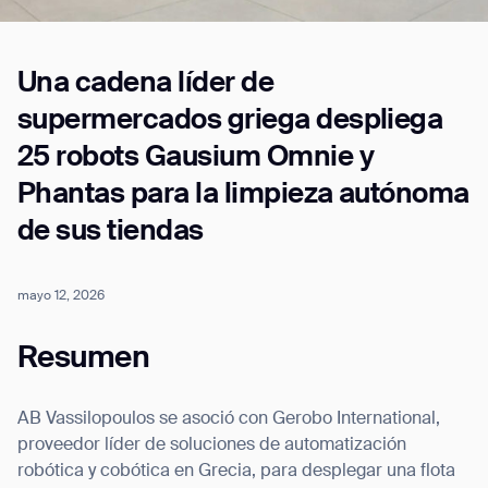
Una cadena líder de
Job title*
supermercados griega despliega
25 robots Gausium Omnie y
Phone Number*
Phantas para la limpieza autónoma
de sus tiendas
How did you hear about us?*
Country/Region*
Province/State*
City
mayo 12, 2026
Resumen
Inquiry Type*
Comments
AB Vassilopoulos se asoció con Gerobo International,
proveedor líder de soluciones de automatización
robótica y cobótica en Grecia, para desplegar una flota