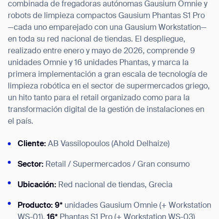
combinada de fregadoras autónomas Gausium Omnie y
robots de limpieza compactos Gausium Phantas S1 Pro
—cada uno emparejado con una Gausium Workstation—
en toda su red nacional de tiendas. El despliegue,
realizado entre enero y mayo de 2026, comprende 9
I agree to receive the latest news from Gausium. I am aware that I
unidades Omnie y 16 unidades Phantas, y marca la
can unsubscribe at any time.
SUBMIT
primera implementación a gran escala de tecnología de
SUBMIT
limpieza robótica en el sector de supermercados griego,
un hito tanto para el retail organizado como para la
By clicking “Submit”, I authorize Gausium to contact me.
Privacy Policy.
transformación digital de la gestión de instalaciones en
el país.
Cliente:
AB Vassilopoulos (Ahold Delhaize)
Sector:
Retail / Supermercados / Gran consumo
Ubicación:
Red nacional de tiendas, Grecia
Producto: 9*
unidades Gausium Omnie (+ Workstation
WS-01),
16*
Phantas S1 Pro (+ Workstation WS-03)