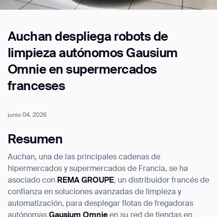
Auchan despliega robots de
Job title*
limpieza autónomos Gausium
Omnie en supermercados
Phone Number*
franceses
How did you hear about us?*
Country/Region*
Province/State*
junio 04, 2026
City
Resumen
Auchan, una de las principales cadenas de
Inquiry Type*
Comments
hipermercados y supermercados de Francia, se ha
asociado con
REMA GROUPE
, un distribuidor francés de
confianza en soluciones avanzadas de limpieza y
automatización, para desplegar flotas de fregadoras
autónomas
Gausium Omnie
en su red de tiendas en