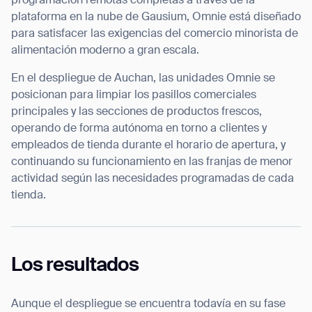
programación remotas completas a través de la
plataforma en la nube de Gausium, Omnie está diseñado
para satisfacer las exigencias del comercio minorista de
alimentación moderno a gran escala.
En el despliegue de Auchan, las unidades Omnie se
Thank you for filling out the
posicionan para limpiar los pasillos comerciales
principales y las secciones de productos frescos,
form
operando de forma autónoma en torno a clientes y
empleados de tienda durante el horario de apertura, y
BACK
continuando su funcionamiento en las franjas de menor
actividad según las necesidades programadas de cada
tienda.
Los resultados
Aunque el despliegue se encuentra todavía en su fase