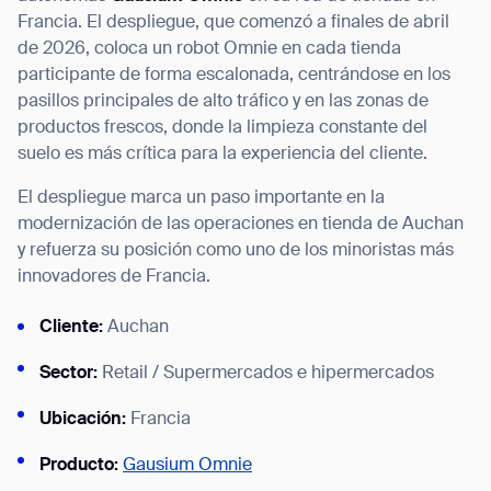
Francia. El despliegue, que comenzó a finales de abril
de 2026, coloca un robot Omnie en cada tienda
participante de forma escalonada, centrándose en los
pasillos principales de alto tráfico y en las zonas de
I agree to receive the latest news from Gausium. I am aware that I
productos frescos, donde la limpieza constante del
can unsubscribe at any time.
SUBMIT
suelo es más crítica para la experiencia del cliente.
SUBMIT
El despliegue marca un paso importante en la
modernización de las operaciones en tienda de Auchan
By clicking “Submit”, I authorize Gausium to contact me.
Privacy Policy.
y refuerza su posición como uno de los minoristas más
innovadores de Francia.
Cliente:
Auchan
Sector:
Retail / Supermercados e hipermercados
Ubicación:
Francia
Producto:
Gausium Omnie