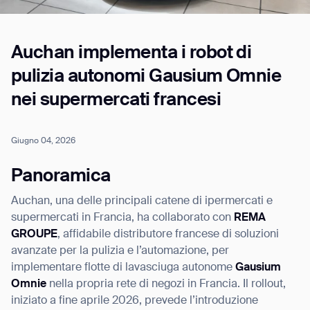
Auchan implementa i robot di
Job title*
pulizia autonomi Gausium Omnie
nei supermercati francesi
Phone Number*
Giugno 04, 2026
How did you hear about us?*
Country/Region*
Province/State*
Panoramica
City
Auchan, una delle principali catene di ipermercati e
supermercati in Francia, ha collaborato con
REMA
Inquiry Type*
GROUPE
, affidabile distributore francese di soluzioni
Comments
avanzate per la pulizia e l’automazione, per
implementare flotte di lavasciuga autonome
Gausium
Omnie
nella propria rete di negozi in Francia. Il rollout,
iniziato a fine aprile 2026, prevede l’introduzione