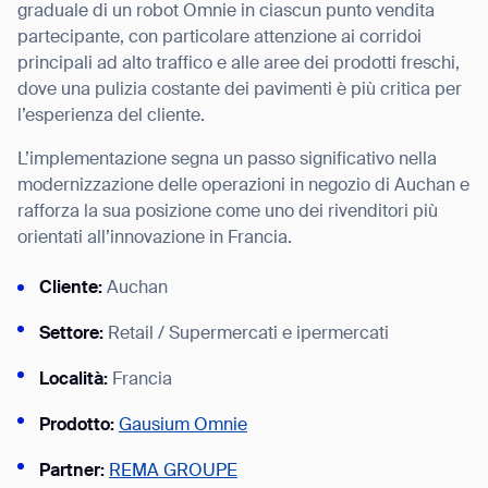
graduale di un robot Omnie in ciascun punto vendita
partecipante, con particolare attenzione ai corridoi
principali ad alto traffico e alle aree dei prodotti freschi,
dove una pulizia costante dei pavimenti è più critica per
l’esperienza del cliente.
I agree to receive the latest news from Gausium. I am aware that I
can unsubscribe at any time.
SUBMIT
L’implementazione segna un passo significativo nella
SUBMIT
modernizzazione delle operazioni in negozio di Auchan e
rafforza la sua posizione come uno dei rivenditori più
By clicking “Submit”, I authorize Gausium to contact me.
Privacy Policy.
orientati all’innovazione in Francia.
Cliente:
Auchan
Settore:
Retail / Supermercati e ipermercati
Località:
Francia
Prodotto:
Gausium Omnie
Partner:
REMA GROUPE