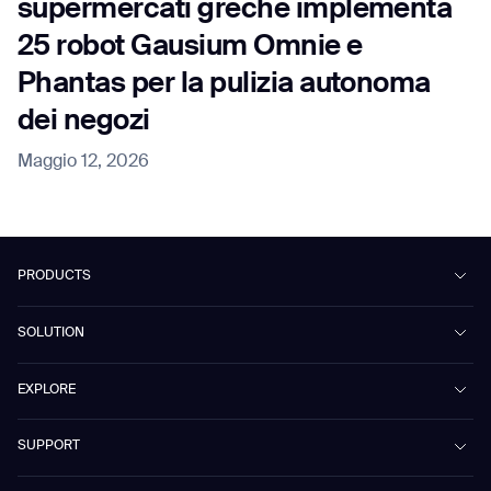
supermercati greche implementa
25 robot Gausium Omnie e
Phantas per la pulizia autonoma
dei negozi
Maggio 12, 2026
PRODUCTS
Beetle
SOLUTION
Phantas
PhanShop
Contract Cleaning
EXPLORE
Mira
Retail & Shopping Centers
Marvel
Workspaces
Case Studies & Success Stories
SUPPORT
Omnie
Public Transport
News
Scrubber 75
Culture & Education
Events
Download Center