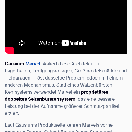
Gausium
Marvel
skaliert diese Architektur für
Lagerhallen, Fertigungsanlagen, Großhandelsmärkte und
Tiefgaragen — löst dasselbe Problem jedoch mit einem
anderen Mechanismus. Statt eines Walzenbürsten-
Kehrsystems verwendet Marvel ein
proprietäres
doppeltes Seitenbürstensystem
, das eine bessere
Leistung bei der Aufnahme größerer Schmutzpartikel
erzielt.
Laut Gausiums Produktseite kehren Marvels vorne