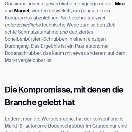
Gausiums neueste gewerbliche Reinigungsroboter,
Mira
und
Marvel
, wurden entwickelt, um genau diesen
Kompromiss abzulehnen. Sie beschreiten zwei
unterschiedliche
technische Wege zum selben Ziel:
I agree to receive the latest news from Gausium. I am aware that I
echte Schmutzaufnahme
und
dediziertes
can unsubscribe at any time.
SUBMIT
Scheibenbürsten-Schrubben in einem einzigen
Durchgang. Das Ergebnis ist ein Paar autonomer
SUBMIT
Bodenschrubber, das kaum mit etwas anderem auf dem
Markt vergleichbar ist.
By clicking “Submit”, I authorize Gausium to contact me.
Privacy Policy.
Die Kompromisse, mit denen die
Branche gelebt hat
Entfernt man die Werbesprache, hat der konventionelle
Markt für autonome Bodenschrubber im Grunde nur eine