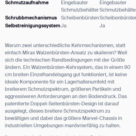
Schmutzaufnahme
Eingebauter
Eingebauter
Thank you for filling out the
Schmutzbehälter
Schmutzbehälte
Schrubbmechanismus
Scheibenbürsten
Scheibenbürste
form
Selbstreinigungssystem
Ja
Ja
BACK
Warum zwei unterschiedliche Kehrmechanismen, statt
einfach Miras Walzenbürsten-Ansatz zu skalieren? Weil
sich die technischen Randbedingungen mit der Größe
ändern. Ein Walzenbürsten-Kehrsystem, das in einem 90
cm breiten Einzelhandelsgang gut funktioniert, ist keine
ideale Komponente für ein Lagerhallenumfeld mit
breiterem Schmutzspektrum, größeren Partikeln und
aggressiveren Anforderungen an den Bodendruck. Das
patentierte Doppel-Seitenbürsten-Design ist darauf
ausgelegt, dieses breitere Schmutzspektrum zu
bewältigen und dabei das größere Marvel-Chassis in
industriellen Umgebungen manövrierfähig zu halten.