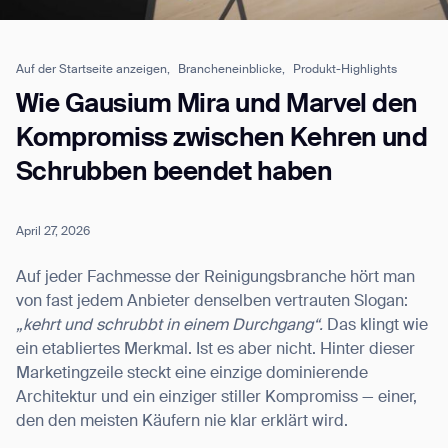
Auf der Startseite anzeigen,
Brancheneinblicke,
Produkt-Highlights
Job title*
Wie Gausium Mira und Marvel den
Kompromiss zwischen Kehren und
Schrubben beendet haben
Phone Number*
April 27, 2026
How did you hear about us?*
Country/Region*
Province/State*
City
Auf jeder Fachmesse der Reinigungsbranche hört man
von fast jedem Anbieter denselben vertrauten Slogan:
„kehrt und schrubbt in einem Durchgang“.
Das klingt wie
Inquiry Type*
Comments
ein etabliertes Merkmal. Ist es aber nicht. Hinter dieser
Marketingzeile steckt eine einzige dominierende
Architektur und ein einziger stiller Kompromiss — einer,
den den meisten Käufern nie klar erklärt wird.