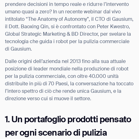
prendere decisioni in tempo reale e ridurre l’intervento
umano quasi a zero? In un recente webinar dal vivo
intitolato “The Anatomy of Autonomy”, il CTO di Gausium,
il Dott. Baoxing Qin, si è confrontato con Peter Kwestro,
I agree to receive the latest news from Gausium. I am aware that I
Global Strategic Marketing & BD Director, per svelare la
can unsubscribe at any time.
SUBMIT
tecnologia che guida i robot per la pulizia commerciale
di Gausium.
SUBMIT
Dalle origini dell’azienda nel 2013 fino alla sua attuale
By clicking “Submit”, I authorize Gausium to contact me.
Privacy Policy.
posizione di leader mondiale nella produzione di robot
per la pulizia commerciale, con oltre 40.000 unità
distribuite in più di 70 Paesi, la conversazione ha toccato
l’intero spettro di ciò che rende unica Gausium, e la
direzione verso cui si muove il settore.
1. Un portafoglio prodotti pensato
per ogni scenario di pulizia