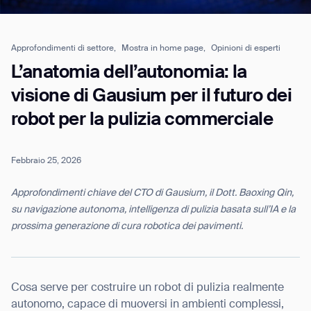
Approfondimenti di settore,
Mostra in home page,
Opinioni di esperti
Job title*
L’anatomia dell’autonomia: la
visione di Gausium per il futuro dei
robot per la pulizia commerciale
Phone Number*
Febbraio 25, 2026
How did you hear about us?*
Country/Region*
Province/State*
City
Approfondimenti chiave del CTO di Gausium, il Dott. Baoxing Qin,
su navigazione autonoma, intelligenza di pulizia basata sull’IA e la
prossima generazione di cura robotica dei pavimenti.
Inquiry Type*
Comments
Cosa serve per costruire un robot di pulizia realmente
autonomo, capace di muoversi in ambienti complessi,