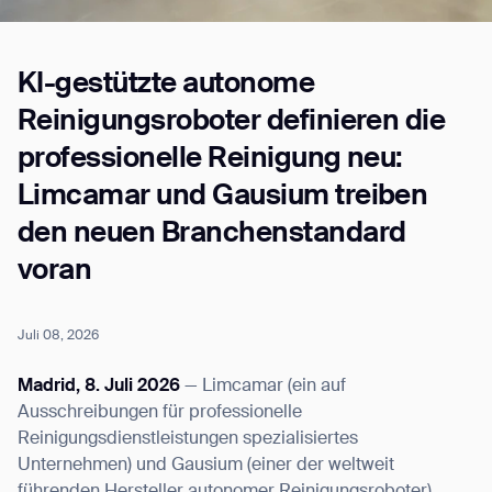
KI-gestützte autonome
Job title*
Reinigungsroboter definieren die
professionelle Reinigung neu:
Phone Number*
Limcamar und Gausium treiben
den neuen Branchenstandard
How did you hear about us?*
Country/Region*
Province/State*
voran
City
Juli 08, 2026
Inquiry Type*
Comments
Madrid, 8. Juli 2026
— Limcamar (ein auf
Ausschreibungen für professionelle
Reinigungsdienstleistungen spezialisiertes
Unternehmen) und Gausium (einer der weltweit