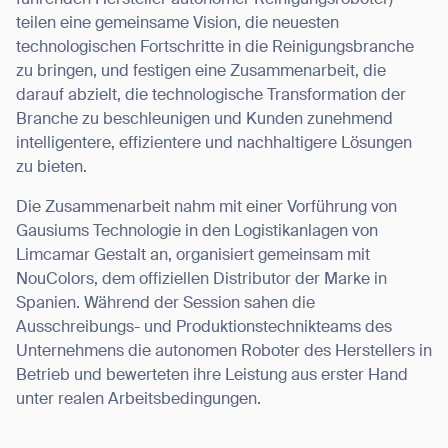
führenden Hersteller autonomer Reinigungsroboter)
teilen eine gemeinsame Vision, die neuesten
technologischen Fortschritte in die Reinigungsbranche
zu bringen, und festigen eine Zusammenarbeit, die
darauf abzielt, die technologische Transformation der
I agree to receive the latest news from Gausium. I am aware that I
Branche zu beschleunigen und Kunden zunehmend
can unsubscribe at any time.
SUBMIT
intelligentere, effizientere und nachhaltigere Lösungen
SUBMIT
zu bieten.
Die Zusammenarbeit nahm mit einer Vorführung von
By clicking “Submit”, I authorize Gausium to contact me.
Privacy Policy.
Gausiums Technologie in den Logistikanlagen von
Limcamar Gestalt an, organisiert gemeinsam mit
NouColors, dem offiziellen Distributor der Marke in
Spanien. Während der Session sahen die
Ausschreibungs- und Produktionstechnikteams des
Unternehmens die autonomen Roboter des Herstellers in
Betrieb und bewerteten ihre Leistung aus erster Hand
unter realen Arbeitsbedingungen.