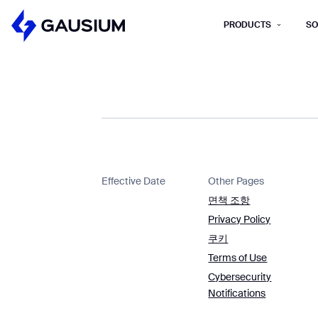
PRODUCTS
SO
Please fill out the fo
First Name*
Work e-mail*
Effective Date
Other Pages
Please select t
면책 조항
How did you hear about us?*
Province/State*
Privacy Policy
B
쿠키
B
Terms of Use
Cybersecurity
Inquiry Type*
Comments
Notifications