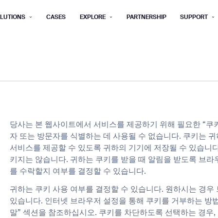
LUTIONS
CASES
EXPLORE
PARTNERSHIP
SUPPORT
rm below, and we’ll get in touch shortly.
Last name*
Company*
Step 1/2
Job title*
Phone Nu
당사는 본 웹사이트에서 서비스를 제공하기 위해 필요한 “쿠
he type of business you’d like to ha
자 또는 방문자를 식별하는 데 사용될 수 없습니다. 쿠키는 
서비스를 제공할 수 있도록 귀하의 기기에 저장될 수 있습니다
Country/Region*
ECOME A DISTRIBUTOR
PURCHASE PRODUC
키지는 않습니다. 귀하는 쿠키를 받을 때 알림을 받도록 브라
City
ECOME A DISTRIBUTOR
PURCHASE PRODUC
를 수락할지 여부를 결정할 수 있습니다.
귀하는 쿠키 사용 여부를 결정할 수 있습니다. 원하시는 경
NEXT STEP
있습니다. 인터넷 브라우저 설정을 통해 쿠키를 거부하는 방
NEXT STEP
말” 섹션을 참조하십시오. 쿠키를 차단하도록 선택하는 경우,