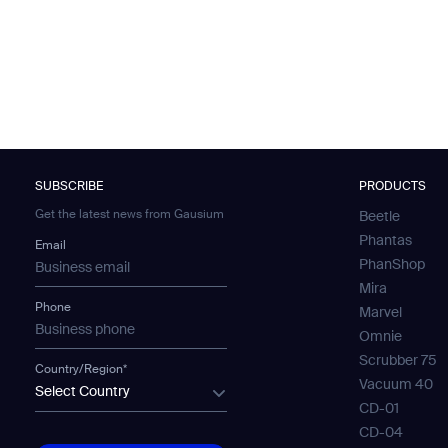
SUBSCRIBE
PRODUCTS
Get the latest news from Gausium
Beetle
Phantas
Email
PhanShop
Mira
Phone
Marvel
Omnie
Scrubber 75
Country/Region*
Vacuum 40
Select Country
CD-01
CD-04
SUBMIT