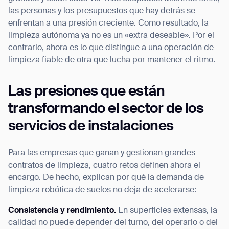
las personas y los presupuestos que hay detrás se
enfrentan a una presión creciente. Como resultado, la
limpieza autónoma ya no es un «extra deseable». Por el
contrario, ahora es lo que distingue a una operación de
I agree to receive the latest news from Gausium. I am aware that I
limpieza fiable de otra que lucha por mantener el ritmo.
can unsubscribe at any time.
SUBMIT
SUBMIT
Las presiones que están
transformando el sector de los
By clicking “Submit”, I authorize Gausium to contact me.
Privacy Policy.
servicios de instalaciones
Para las empresas que ganan y gestionan grandes
contratos de limpieza, cuatro retos definen ahora el
encargo. De hecho, explican por qué la demanda de
limpieza robótica de suelos no deja de acelerarse:
Consistencia y rendimiento.
En superficies extensas, la
calidad no puede depender del turno, del operario o del