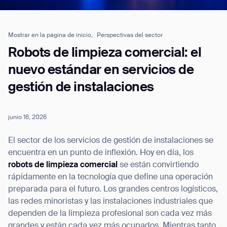
Mostrar en la página de inicio,
Perspectivas del sector
Job title*
Robots de limpieza comercial: el
nuevo estándar en servicios de
gestión de instalaciones
Phone Number*
junio 16, 2026
How did you hear about us?*
Country/Region*
Province/State*
City
El sector de los servicios de gestión de instalaciones se
encuentra en un punto de inflexión. Hoy en día, los
robots de limpieza comercial
se están convirtiendo
Inquiry Type*
Comments
rápidamente en la tecnología que define una operación
preparada para el futuro. Los grandes centros logísticos,
las redes minoristas y las instalaciones industriales que
dependen de la limpieza profesional son cada vez más
grandes y están cada vez más ocupados. Mientras tanto,